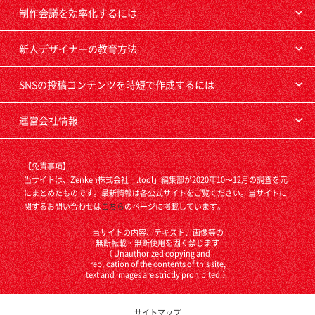
制作会議を効率化するには
新人デザイナーの教育方法
SNSの投稿コンテンツを時短で作成するには
運営会社情報
【免責事項】
当サイトは、Zenken株式会社「.tool」編集部が2020年10〜12月の調査を元
にまとめたものです。最新情報は各公式サイトをご覧ください。当サイトに
関するお問い合わせは
こちら
のページに掲載しています。
当サイトの内容、テキスト、画像等の
無断転載・無断使用を固く禁じます
（ Unauthorized copying and
replication of the contents of this site,
text and images are strictly prohibited.）
サイトマップ