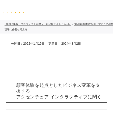
「MAツール導入はこれで失敗しない」
真の顧客体験
を創出するための
MAツール運用
の課題解決方法
【2023年版】プロジェクト管理ツール比較サイト「.tool」
»
“真の顧客体験”を創出するための
現場に必要な考え方
公開日：
2022年1月19日
｜更新日：
2024年8月2日
MAツールの活用方法と
現場に必要な考え方
顧客体験を起点としたビジネス変革を支
援する
アクセンチュア インタラクティブに聞く