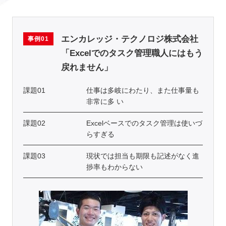
エンカレッジ・テクノロジ株式会社
事例01
「Excelでのタスク管理職人にはもう
戻れません」
課題01
仕事は多岐にわたり、また仕事量も
非常に多 い
課題02
Excelベースでのタスク管理は使いづ
らすぎる
課題03
現状では担当も期限も記述がなく進
捗率もわからない