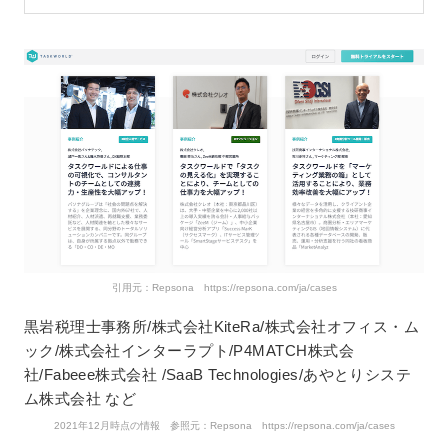
引用元：Repsona https://repsona.com/ja/cases
黒岩税理士事務所/株式会社KiteRa/株式会社オフィス・ム
ック/株式会社インターラプト/P4MATCH株式会
社/Fabeee株式会社 /SaaB Technologies/あやとりシステ
ム株式会社 など
2021年12月時点の情報 参照元：Repsona https://repsona.com/ja/cases